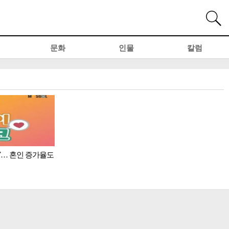
문화
인물
칼럼
풍’… 혼인 증가율도