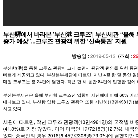
부산驛에서 바라본 '부산港 크루즈'| 부산세관 “올해 
증가 예상”...크루즈 관광객 위한 ‘신속통관’ 지원
방송일 :
2019-05-12
(조회 :
2
부산항(港)을 통한 크루즈 관광이 크게 늘면서 관광객 편의를 위한 통관
빠르게 제공되고 있다. 부산본부세관에 따르면, 지난 4월 한 달 동안 
대형 크루즈는 총 24편에 달한다. 작년 한 해 동안 84편이 입항한 점에
부산본부세관은 올해 부산항 크루즈선 입항이 지난해에 비해 60% 이상 
내다보고 있다. 부산항 입항 크루즈 관광객 또한 지난해(13만4981명)
하고 있다.
세관에 따르면, 작년 크루즈 관광객(13만4981명)의 국적별 비
(41.3%)로 가장 많았다. 이어 미국인 1만7218명(12.7%), 내국인
었다. 중국인의 경우 2016년 45만2308명(79.0%)에 달했지만 