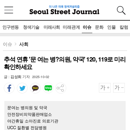
인구변동
청색기술
미래사회
미래관계
이슈
문화
인물
칼럼
이슈
사회
추석 연휴 '문 여는 병?의원, 약국' 120, 119로 미리
확인하세요
글 :
김성희
기자
2025-10-02
문여는 병의원 및 약국
안전장비의약품판매업소
야간휴일 소아진료 의료기관
UCC 질환별 전담병원